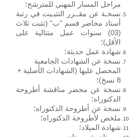
مراحل المسار المهني للمترشح
؛
نسخـة عن مقــرر التثبـيت في رتبة
أستاذ محاضر قسم "ب" (تثبت ثلاث
(03) سنوات عمل متتالية على
الأقل)
؛
شهادة عمل حديثة
؛
نسخة عن الشهادات الجامعية
المحصل عليها (الشهادات الأصلية +
8 نسخ)
؛
نسخة عن محضر مناقشة أطروحة
الدكتوراه
؛
نسخة عن أطروحة الدكتوراه
؛
ملخص لأطروحة الدكتوراه
؛
شهادة الميلاد
؛
صورتان شمسيتان.