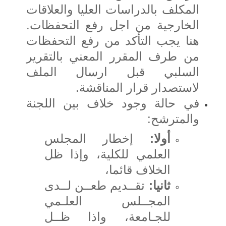
المكلف بالدراسات العليا والعلاقات
الخارجية من اجل رفع التحفظات.
هنا يجب التأكد من رفع التحفظات
من طرف المقرر المعني بالتقرير
السلبي قبل ارسال الملف
لاستصدار قرار المناقشة.
في حالة وجود خلاف بين اللجنة
والمترشح:
أولا:
إخطار المجلس
العلمي للكلية، وإذا ظل
الخلاف قائما،
ثانيا:
تقــديم طعــن لــدى
المجــلس العلـمي
للجـامعة، واذا ظــل