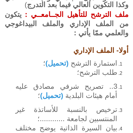
وكذا التكوين العالي فيما بعد التدرج
)
ملف الترشح للتأهيل الجــامعــي :
يتكون
من الملف الإداري والملف البيداغوجي
والعلمي ممّا يأتي :
أولا- الملف الإداري
استمارة الترشح
(
تحميل
)
؛
طلب الترشح
؛
3..
تصريح شرفي مصادق عليه
أمام هيئات البلدية
(
تحميل
)
؛
ترخيص بالنسبة للأساتذة غير
المنتسبين لجامعة ............
؛
بيان السيرة الذاتية يوضح مختلف