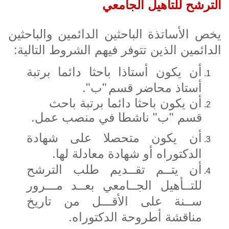
الترشح للتأهيل الجامعي
يخص الأساتذة الباحثين الدائمين والباحثين
الدائمين الذين تتوفر فيهم الشروط التالية
:
أن
يكون أستاذا باحثا دائما برتبة
أستاذ محاضر قسم
"ب"
.
أن
يكون باحثا دائما برتبة باحث
قسم
"ب"
ناشطا في منصب عمل
.
أن
يكون متحصلا على شهادة
الدكتوراه أو شهادة معادلة لها
.
أن
يتــم تقــديم طلب الترشح
للتــأهيل الجــامعي بعــد مـــرور
ســنة على الأقـــل من تاريخ
مناقشة أطروحة الدكتوراه.