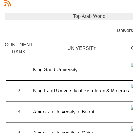
Top Arab World
Universi
CONTINENT
UNIVERSITY
RANK
1
King Saud University
2
King Fahd University of Petroleum & Minerals
3
American University of Beirut
4
American University in Cairo