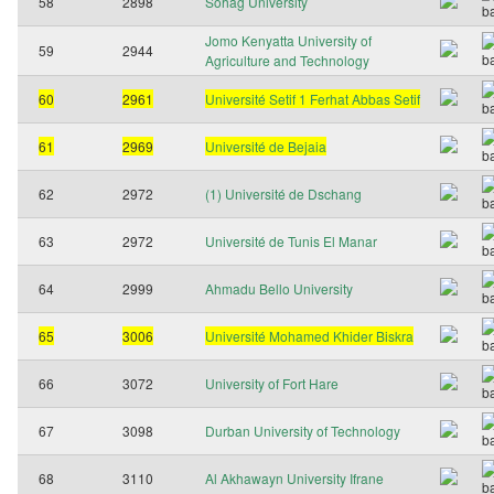
58
2898
Sohag University
Jomo Kenyatta University of
59
2944
Agriculture and Technology
60
2961
Université Setif 1 Ferhat Abbas Setif
61
2969
Université de Bejaia
62
2972
(1) Université de Dschang
63
2972
Université de Tunis El Manar
64
2999
Ahmadu Bello University
65
3006
Université Mohamed Khider Biskra
66
3072
University of Fort Hare
67
3098
Durban University of Technology
68
3110
Al Akhawayn University Ifrane