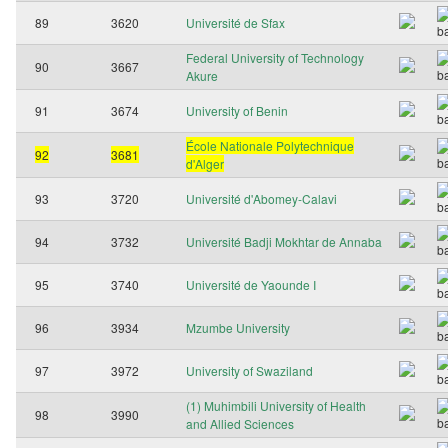
89
3620
Université de Sfax
Federal University of Technology
90
3667
Akure
91
3674
University of Benin
École Nationale Polytechnique
92
3681
d'Alger
93
3720
Université d'Abomey-Calavi
94
3732
Université Badji Mokhtar de Annaba
95
3740
Université de Yaounde I
96
3934
Mzumbe University
97
3972
University of Swaziland
(1) Muhimbili University of Health
98
3990
and Allied Sciences