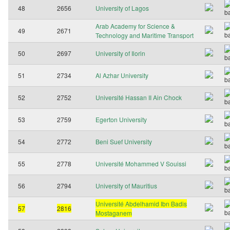
48
2656
University of Lagos
Arab Academy for Science &
49
2671
Technology and Maritime Transport
50
2697
University of Ilorin
51
2734
Al Azhar University
52
2752
Université Hassan II Ain Chock
53
2759
Egerton University
54
2772
Beni Suef University
55
2778
Université Mohammed V Souissi
56
2794
University of Mauritius
Université Abdelhamid Ibn Badis
57
2816
Mostaganem