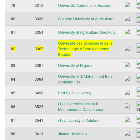
79
3312
Université Abdelmalek Essaadi
80
3330
Sokoine University of Agriculture
81
3354
University of Agriculture Abeokuta
Université des Sciences et de la
82
3367
Technologie d'Oran Mohamed
Boudiaf
83
3367
University of Nigeria
Université Sidi Mohammed Ben
84
3384
Abdellah Fes
85
3498
Port Said University
(1) Université Hassan II
86
3528
Mohammedia Casablanca
87
3541
(1) University of Zululand
88
3611
Jimma University