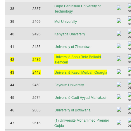
Cape Peninsula University of
38
2387
Technology
39
2409
Moi University
40
2426
Kenyatta University
41
2435
University of Zimbabwe
Université Abou Bekr Belkaid
42
2436
Tlemcen
43
2443
Université Kasdi Merbah Ouargla
44
2450
Fayoum University
45
2574
Université Cadi Ayyad Marrakech
46
2605
University of Botswana
(1) Université Mohammed Premier
47
2616
Oujda