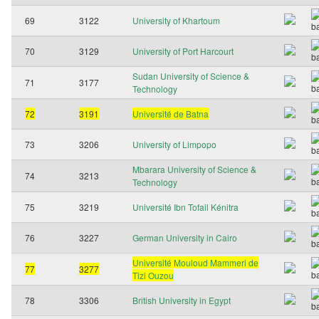
69
3122
University of Khartoum
70
3129
University of Port Harcourt
Sudan University of Science &
71
3177
Technology
72
3191
Université de Batna
73
3206
University of Limpopo
Mbarara University of Science &
74
3213
Technology
75
3219
Université Ibn Tofail Kénitra
76
3227
German University in Cairo
Université Mouloud Mammeri de
77
3277
Tizi Ouzou
78
3306
British University in Egypt