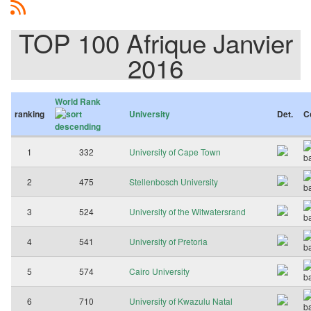
TOP 100 Afrique Janvier
2016
World Rank
ranking
University
Det.
C
1
332
University of Cape Town
2
475
Stellenbosch University
3
524
University of the Witwatersrand
4
541
University of Pretoria
5
574
Cairo University
6
710
University of Kwazulu Natal