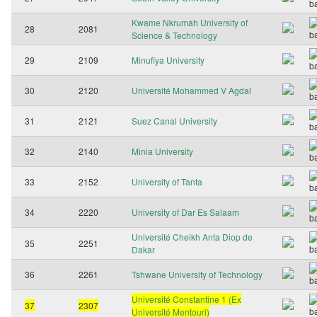
Kwame Nkrumah University of
28
2081
Science & Technology
29
2109
Minufiya University
30
2120
Université Mohammed V Agdal
31
2121
Suez Canal University
32
2140
Minia University
33
2152
University of Tanta
34
2220
University of Dar Es Salaam
Université Cheikh Anta Diop de
35
2251
Dakar
36
2261
Tshwane University of Technology
Université Constantine 1 (Ex
37
2307
Université Mentouri)