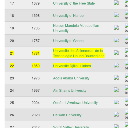
17
1679
University of the Free State
18
1698
University of Nairobi
Nelson Mandela Metropolitan
19
1735
University
20
1757
University of Ghana
Université des Sciences et de la
21
1781
Technologie Houari Boumediene
22
1859
Université Djillali Liabes
23
1976
Addis Ababa University
24
1997
Ain Shams University
25
2004
Obafemi Awolowo University
26
2028
Helwan University
27
2047
South Valley University