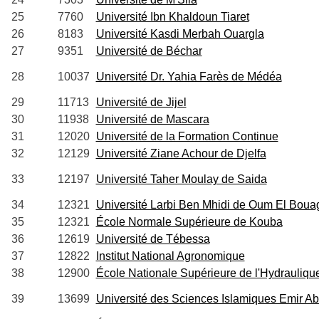
25
7760
Université Ibn Khaldoun Tiaret
26
8183
Université Kasdi Merbah Ouargla
27
9351
Université de Béchar
28
10037
Université Dr. Yahia Farès de Médéa
29
11713
Université de Jijel
30
11938
Université de Mascara
31
12020
Université de la Formation Continue
32
12129
Université Ziane Achour de Djelfa
33
12197
Université Taher Moulay de Saida
34
12321
Université Larbi Ben Mhidi de Oum El Boua
35
12321
École Normale Supérieure de Kouba
36
12619
Université de Tébessa
37
12822
Institut National Agronomique
38
12900
École Nationale Supérieure de l'Hydrauliqu
39
13699
Université des Sciences Islamiques Emir A