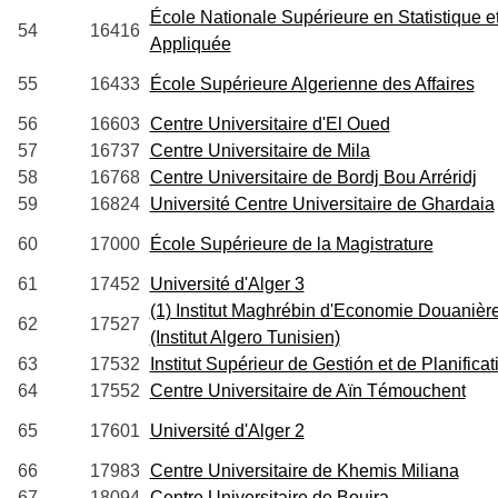
École Nationale Supérieure en Statistique 
54
16416
Appliquée
55
16433
École Supérieure Algerienne des Affaires
56
16603
Centre Universitaire d'El Oued
57
16737
Centre Universitaire de Mila
58
16768
Centre Universitaire de Bordj Bou Arréridj
59
16824
Université Centre Universitaire de Ghardaia
60
17000
École Supérieure de la Magistrature
61
17452
Université d'Alger 3
(1) Institut Maghrébin d'Economie Douanière
62
17527
(Institut Algero Tunisien)
63
17532
Institut Supérieur de Gestión et de Planificat
64
17552
Centre Universitaire de Aïn Témouchent
65
17601
Université d'Alger 2
66
17983
Centre Universitaire de Khemis Miliana
67
18094
Centre Universitaire de Bouira