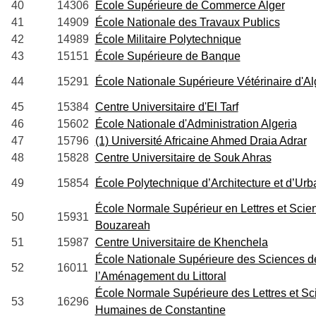
40
14306
École Supérieure de Commerce Alger
41
14909
École Nationale des Travaux Publics
42
14989
École Militaire Polytechnique
43
15151
École Supérieure de Banque
44
15291
École Nationale Supérieure Vétérinaire d'Al
45
15384
Centre Universitaire d'El Tarf
46
15602
École Nationale d'Administration Algeria
47
15796
(1) Université Africaine Ahmed Draia Adrar
48
15828
Centre Universitaire de Souk Ahras
49
15854
École Polytechnique d’Architecture et d’Ur
École Normale Supérieur en Lettres et Sci
50
15931
Bouzareah
51
15987
Centre Universitaire de Khenchela
École Nationale Supérieure des Sciences de
52
16011
l’Aménagement du Littoral
École Normale Supérieure des Lettres et Sc
53
16296
Humaines de Constantine