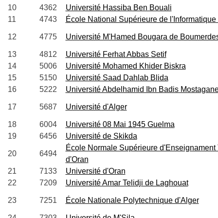
10
4362
Université Hassiba Ben Bouali
11
4743
École National Supérieure de l'Informatique 
12
4775
Université M'Hamed Bougara de Boumerde
13
4812
Université Ferhat Abbas Setif
14
5006
Université Mohamed Khider Biskra
15
5150
Université Saad Dahlab Blida
16
5222
Université Abdelhamid Ibn Badis Mostagan
17
5687
Université d'Alger
18
6004
Université 08 Mai 1945 Guelma
19
6456
Université de Skikda
École Normale Supérieure d'Enseignament
20
6494
d'Oran
21
7133
Université d'Oran
22
7209
Université Amar Telidji de Laghouat
23
7251
École Nationale Polytechnique d'Alger
24
7303
Université de M'Sila