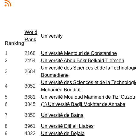
World
University
Rank
Ranking
1
2168
Université Mentouri de Constantine
2
2454
Université Abou Bekr Belkaid Tlemcen
Université des Sciences et de la Technologi
3
2684
Boumediene
Université des Sciences et de la Technologi
4
3052
Mohamed Boudiaf
5
3681
Université Mouloud Mammeri de Tizi Ouzou
6
3845
(1) Université Badji Mokhtar de Annaba
7
3850
Université de Batna
8
3961
Université Djillali Liabes
9
4322
Université de Bejaia