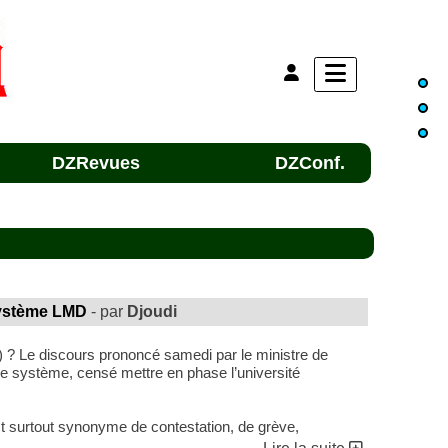
DZRevues
DZConf.
système LMD
- par
Djoudi
 ? Le discours prononcé samedi par le ministre de
e système, censé mettre en phase l’université
t surtout synonyme de contestation, de grève,
 à la dégringolade du niveau de étudiants, en