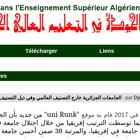
Télécharger
Liens
les
Dj
- par
الجامعات الجزائرية خارج التصنيف العالمي وفي ذيل التصنيف 
"uni Runk"
من جديد بأن الج
فيما توسطت الترتيب إفريقيا من خلال احتلال جامعة
مرباح ورقلة للمرتبة 41 ضمن أحسن 200 جامعة في إفريقيا، والمرتبة 38 
ر حجار وأن شكك في مصداقية هذه التصنيفات، متهما 