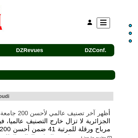
DZRevues
DZConf.
oudi
أ
ظهر آخر تصنيف عالمي لأحسن 200 جامعة في 2017 قام به موقع
الجزائرية لا تزال خارج التصنيف عالميا، 
في وقت سبق لوزير التعليم العالي الطاه