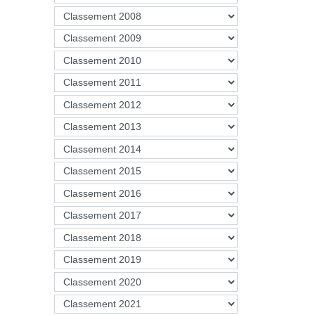
tandis 
A cette
Abdelba
efforts
dans de
En outr
d’encou
Source :