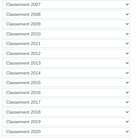
La France se situe à la 6ème position avec Singapour, ce qui n’est
pas une mauvaise place avec un coût dépassant les 16.000$ pour un
cursus.
Pays Frais scolaires Classement (qualité)
Australie 42 093 3
Singapour 39 229 6
Etats-Unis 36 564 1
Royaume-Uni 35 045 2
Hong Kong 32 140 7
Canada 29 947 4
France 16 777 6
Malaisie 12 941 9
Indonésie 12 905 11
Brésil 12 627 11
Taïwan 11 911 10
Turquie 11 365 11
Chine 10 729 5
Mexique 9 460 11
Inde 5 642 8